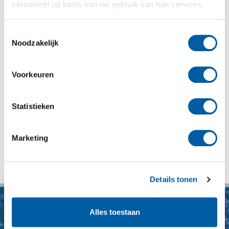
verzameld op basis van uw gebruik van hun services.
Voordat je wijzigingen gaat maken aan je campagne
(bijvoorbeeld de bieding te verhogen of de instelling
Toestemmingsselectie
van het zoekwoord aan te passen) kan je het beste
Noodzakelijk
eerst de
Ad Preview tool van Google
gebruiken. Vaak
zie je dan direct de reden waarom de advertentie is
afgekeurd en kan je gerichter aanpassingen maken als
Voorkeuren
dat al nodig is.
Ga direct naar de
Ad Preview tool
Statistieken
« Toegang verlenen Google Analytics
Marketing
Factuur downloaden »
Details tonen
Alles toestaan