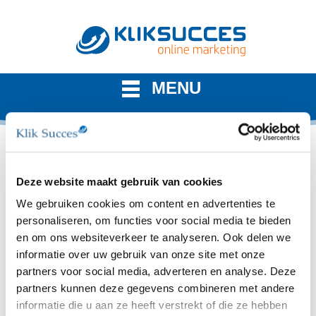
MENU
Ad Preview tool
Deze website maakt gebruik van cookies
We gebruiken cookies om content en advertenties te
Hulpprogramma Voorbeeld
personaliseren, om functies voor social media te bieden
en om ons websiteverkeer te analyseren. Ook delen we
van Advertenties van Google
informatie over uw gebruik van onze site met onze
Als je advertentie niet naar voren komt kan dat
partners voor social media, adverteren en analyse. Deze
meerdere redenen hebben. Google heeft hiervoor een
partners kunnen deze gegevens combineren met andere
apart hulpprogramma waarin je kan achterhalen wat de
informatie die u aan ze heeft verstrekt of die ze hebben
reden is dat je advertentie niet naar voren komt.