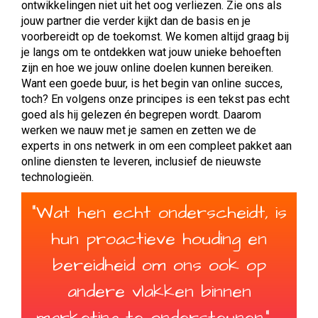
ontwikkelingen niet uit het oog verliezen. Zie ons als
jouw partner die verder kijkt dan de basis en je
voorbereidt op de toekomst. We komen altijd graag bij
je langs om te ontdekken wat jouw unieke behoeften
zijn en hoe we jouw online doelen kunnen bereiken.
Want een goede buur, is het begin van online succes,
toch? En volgens onze principes is een tekst pas echt
goed als hij gelezen én begrepen wordt. Daarom
werken we nauw met je samen en zetten we de
experts in ons netwerk in om een compleet pakket aan
online diensten te leveren, inclusief de nieuwste
technologieën.
"
W
a
t
h
e
n
e
c
h
t
o
n
d
e
r
s
c
h
e
i
d
t
,
i
s
h
u
n
p
r
o
a
c
t
i
e
v
e
h
o
u
d
i
n
g
e
n
b
e
r
e
i
d
h
e
i
d
o
m
o
n
s
o
o
k
o
p
a
n
d
e
r
e
v
l
a
k
k
e
n
b
i
n
n
e
n
m
a
r
k
e
t
i
n
g
t
e
o
n
d
e
r
s
t
e
u
n
e
n
.
"
-