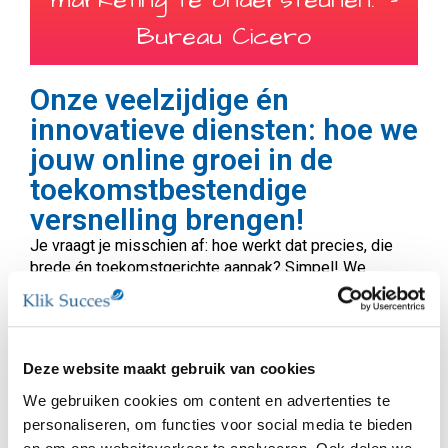
B
u
r
e
a
u
C
i
c
e
r
o
Onze veelzijdige én
innovatieve diensten: hoe we
jouw online groei in de
toekomstbestendige
versnelling brengen!
Je vraagt je misschien af: hoe werkt dat precies, die
brede én toekomstgerichte aanpak? Simpel! We
beginnen met een helder beeld van jouw online
ambities en je doelgroep. Wat wil je bereiken? Hoe ziet
je ideale klant eruit? Vervolgens duiken we in de data.
Is je SEO al rendabel? Hoe zit het met je social media-
Deze website maakt gebruik van cookies
kanalen? Is je website gebruiksvriendelijk en makkelijk
te vinden, ook via spraak? We analyseren je website tot
We gebruiken cookies om content en advertenties te
in detail met tools als Google Analytics. We kijken naar
personaliseren, om functies voor social media te bieden
waar je bezoekers vandaan komen, wat ze doen op je