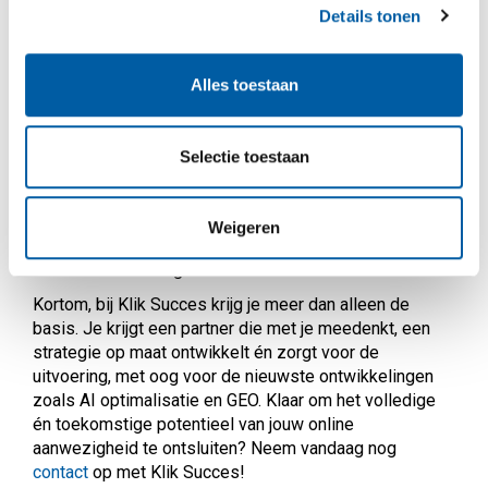
marketingafdeling met een breed scala aan expertises
Details tonen
én een focus op innovatie. We bepalen niet alleen de
strategie, maar zorgen ook voor de uitvoering, met de
hulp van ons ervaren team en betrouwbare partners. Of
Alles toestaan
het nu gaat om het schrijven van overtuigende teksten,
professionele webontwikkeling, effectief social media
beheer, de implementatie van
GEO
om je content te
Selectie toestaan
personaliseren en optimaliseren,
VSO
(Voice Search
Optimalisatie) om je vindbaarheid via spraak te
vergroten, en nog veel meer, wij zetten alles op alles
Weigeren
om van jouw marketingcampagne een groot én
toekomstbestendig succes te maken.
Kortom, bij Klik Succes krijg je meer dan alleen de
basis. Je krijgt een partner die met je meedenkt, een
strategie op maat ontwikkelt én zorgt voor de
uitvoering, met oog voor de nieuwste ontwikkelingen
zoals AI optimalisatie en GEO. Klaar om het volledige
én toekomstige potentieel van jouw online
aanwezigheid te ontsluiten? Neem vandaag nog
contact
op met Klik Succes!