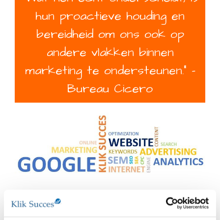
h
u
n
p
r
o
a
c
t
i
e
v
e
h
o
u
d
i
n
g
e
n
b
e
r
e
i
d
h
e
i
d
o
m
o
n
s
o
o
k
o
p
a
n
d
e
r
e
v
l
a
k
k
e
n
b
i
n
n
e
n
m
a
r
k
e
t
i
n
g
t
e
o
n
d
e
r
s
t
e
u
n
e
n
.
"
-
B
u
r
e
a
u
C
i
c
e
r
o
SEO? SEA?
SEO en SEA: de basis voor jouw online succes