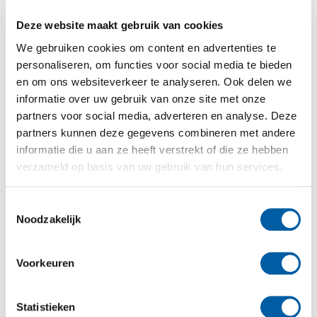
(maar dan helder uitgelegd!)
In de marketingwereld vliegen de afkortingen je
Deze website maakt gebruik van cookies
soms om de oren, zoals SEO en SEA. Maar geen
We gebruiken cookies om content en advertenties te
zorgen, bij Klik Succes maken we het graag
personaliseren, om functies voor social media te bieden
begrijpelijk. Dit zijn namelijk twee van de krachtigste
en om ons websiteverkeer te analyseren. Ook delen we
tools die we inzetten om jouw online doelen te
informatie over uw gebruik van onze site met onze
bereiken.
partners voor social media, adverteren en analyse. Deze
SEO
, dat staat voor Search Engine Optimization.
partners kunnen deze gegevens combineren met andere
Simpel gezegd zorgen we ervoor dat je website –
informatie die u aan ze heeft verstrekt of die ze hebben
en vooral de teksten erop – zo geoptimaliseerd zijn
verzameld op basis van uw gebruik van hun services.
met relevante woorden dat Google je beter begrijpt
én je hoger in de zoekresultaten plaatst. Het is een
slim samenspel tussen de juiste zoekwoorden (ook
Toestemmingsselectie
wel keywords genoemd) en teksten die prettig
Noodzakelijk
lezen voor je bezoekers. We vinden precies de
juiste balans!
Voorkeuren
SEA
staat voor Search Engine Advertising. Hierbij
zetten we advertenties in die verschijnen wanneer
mensen zoeken naar relevante termen. Ken je de
Statistieken