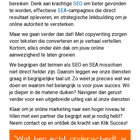
bereiken. Denk aan krachtige
SEO
om beter gevonden
te worden, effectieve
SEA
-campagnes die direct
resultaat opleveren, en strategische linkbuilding om je
online autoriteit te versterken.
Maar we gaan verder dan dat! Met copywriting zorgen
voor teksten die converteren en je verhaal vertellen.
Kortom, alles onder één dak om jouw online
aanwezigheid te laten groeien.
We begrijpen dat termen als SEO en SEA misschien
niet direct helder zijn. Daarom leggen we onze diensten
graag in begrijpelijke taal uit. Zo weet je precies wat we
doen en waarom het belangrijk is voor jouw succes. Wil
je dieper in de materie duiken? Navigeer dan gerust
verder voor een uitgebreide uitleg van al onze diensten.
Klaar om je online marketing naar een hoger niveau te
tillen met een partner die begrijpt wat je nodig hebt?
Neem contact op en ontdek de kracht van Klik Succes!
"
W
a
t
h
e
n
e
c
h
t
o
n
d
e
r
s
c
h
e
i
d
t
,
i
s