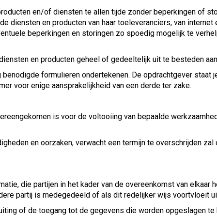
roducten en/of diensten te allen tijde zonder beperkingen of s
de diensten en producten van haar toeleveranciers, van internet e
entuele beperkingen en storingen zo spoedig mogelijk te verhel
iensten en producten geheel of gedeeltelijk uit te besteden aa
g benodigde formulieren ondertekenen. De opdrachtgever staat j
er voor enige aansprakelijkheid van een derde ter zake.
reengekomen is voor de voltooiing van bepaalde werkzaamheden i
igheden en oorzaken, verwacht een termijn te overschrijden zal
atie, die partijen in het kader van de overeenkomst van elkaar he
dere partij is medegedeeld of als dit redelijker wijs voortvloeit u
uiting of de toegang tot de gegevens die worden opgeslagen te 