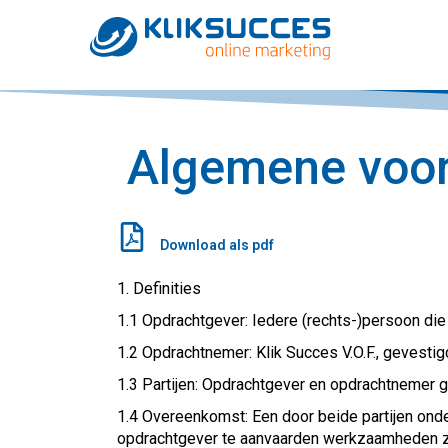
Algemene voo
Download als pdf
1. Definities
1.1 Opdrachtgever: Iedere (rechts-)persoon di
1.2 Opdrachtnemer: Klik Succes V.O.F., gevesti
1.3 Partijen: Opdrachtgever en opdrachtnemer g
1.4 Overeenkomst: Een door beide partijen ond
opdrachtgever te aanvaarden werkzaamheden zi