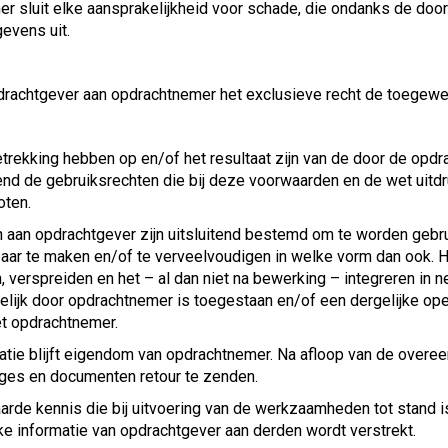
er sluit elke aansprakelijkheid voor schade, die ondanks de d
evens uit.
rachtgever aan opdrachtnemer het exclusieve recht de toegewez
etrekking hebben op en/of het resultaat zijn van de door de opdr
tend de gebruiksrechten die bij deze voorwaarden en de wet uitd
oten.
 aan opdrachtgever zijn uitsluitend bestemd om te worden gebru
aar te maken en/of te verveelvoudigen in welke vorm dan ook. H
, verspreiden en het – al dan niet na bewerking – integreren in 
elijk door opdrachtnemer is toegestaan en/of een dergelijke o
et opdrachtnemer.
atie blijft eigendom van opdrachtnemer. Na afloop van de over
ages en documenten retour te zenden.
arde kennis die bij uitvoering van de werkzaamheden tot stand 
jke informatie van opdrachtgever aan derden wordt verstrekt.