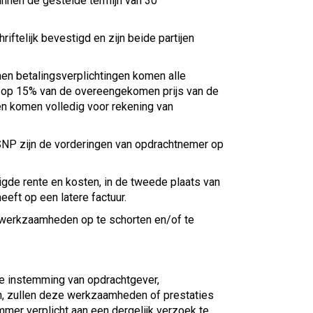
innen de gestelde termijn van 30
iftelijk bevestigd en zijn beide partijen
en betalingsverplichtingen komen alle
d op 15% van de overeengekomen prijs van de
n komen volledig voor rekening van
 WSNP zijn de vorderingen van opdrachtnemer op
igde rente en kosten, in de tweede plaats van
eft op een latere factuur.
n werkzaamheden op te schorten en/of te
ke instemming van opdrachtgever,
n, zullen deze werkzaamheden of prestaties
mer verplicht aan een dergelijk verzoek te