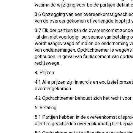
waarna de wijziging voor beide partijen definitie
3.6 Opzegging van een overeenkomst geschiedt
van de overeengekomen of verlengde looptijd va
3.7 Elk der partijen kan de overeenkomst zonder
-al dan niet voorlopig- surseance van betaling 
wordt aangevraagd of indien de onderneming va
van ondernemingen. Opdrachtnemer is wegens d
gehouden. In geval van faillissement van opdra
rechtswege.
4. Prijzen
4.1 Alle prijzen zijn in euro’s en exclusief o
overeengekomen.
4.2 Opdrachtnemer behoudt zich het recht voor e
5. Betaling
5.1 Partijen hebben in de overeenkomst afsprak
dient te geschieden overeenkomstig het bepaa