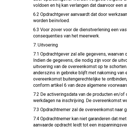
voldoen en hij kan verlangen dat daarvoor een a
6.2 Opdrachtgever aanvaardt dat door werkzaam
worden beïnvloed.
6.3 Voor zover voor de dienstverlening een vast
consequenties van het meerwerk.
7. Uitvoering
7.1 Opdrachtgever zal alle gegevens, waarvan 
Indien de gegevens, die nodig zijn voor de uitv
uitvoering van de overeenkomst op te schorten
anderszins in gebreke blijft met nakoming van
overeenkomst buitengerechtelijke te ontbinden,
conform artikel 6 van deze algemene voorwaar
7.2 De activeringsdata van de producten en/of 
werkdagen na inschrijving. De overeenkomst wo
7.3 Opdrachtnemer zal de overeenkomst naar g
7.4 Opdrachtnemer kan niet garanderen dat me
aanvaarde opdracht leidt tot een inspanningsver