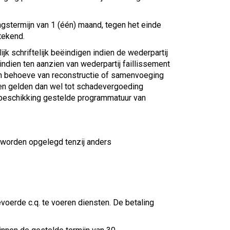
stermijn van 1 (één) maand, tegen het einde
tekend.
jk schriftelijk beëindigen indien de wederpartij
indien ten aanzien van wederpartij faillissement
en behoeve van reconstructie of samenvoeging
en gelden dan wel tot schadevergoeding
r beschikking gestelde programmatuur van
e worden opgelegd tenzij anders
oerde c.q. te voeren diensten. De betaling