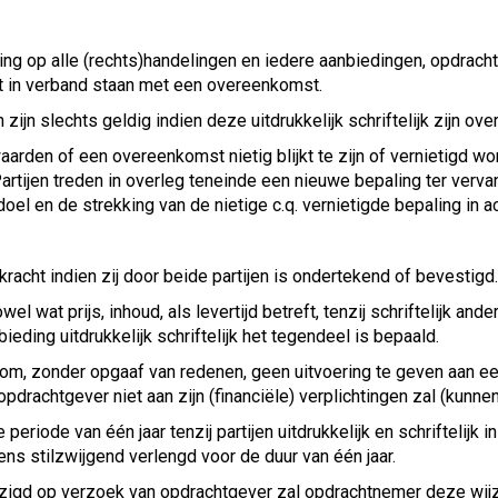
g op alle (rechts)handelingen en iedere aanbiedingen, opdrachtve
et in verband staan met een overeenkomst.
ijn slechts geldig indien deze uitdrukkelijk schriftelijk zijn o
rden of een overeenkomst nietig blijkt te zijn of vernietigd word
ijen treden in overleg teneinde een nieuwe bepaling ter vervang
doel en de strekking van de nietige c.q. vernietigde bepaling in
acht indien zij door beide partijen is ondertekend of bevestigd.
wel wat prijs, inhoud, als levertijd betreft, tenzij schriftelijk and
ieding uitdrukkelijk schriftelijk het tegendeel is bepaald.
 om, zonder opgaaf van redenen, geen uitvoering te geven aan 
 opdrachtgever niet aan zijn (financiële) verplichtingen zal (kunne
riode van één jaar tenzij partijen uitdrukkelijk en schriftelijk 
 stilzwijgend verlengd voor de duur van één jaar.
igd op verzoek van opdrachtgever zal opdrachtnemer deze wijzig