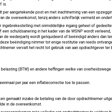
f is.
 per aangetekende post en met inachtneming van een opzegging
n de overeenkomst, tenzij anders schriftelijk vermeld en onder
 ingebrekestelling met onmiddellijke ingang geheel of gedeelteli
of een schuldsanering in het kader van de WSNP wordt verleend, 
n de wederpartij wordt geliquideerd of beëindigd anders dan t
eze beëindiging nimmer tot enige restitutie van reeds ontvang
chtnemer vervalt het recht tot gebruik van aan opdrachtgever te
mzet belasting (BTW) en andere heffingen welke van overheidsweg
enmaal per jaar een inflatiecorrectie toe te passen.
en gemaakt inzake de betaling van de door opdrachtnemer uitgev
lde in de overeenkomst.