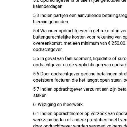
5.2 Opdrachtgever is te allen tijde gehouden d
kalenderdagen.
5.3 Indien partijen een aanvullende betalingsre
hieraan gehouden.
5.4 Wanneer opdrachtgever in gebreke of in v
buitengerechtelijke kosten voor rekening van 
overeenkomst, met een minimum van € 250,00. D
opdrachtgever.
5.5 In geval van faillissement, liquidatie of 
opdrachtgever en de verplichtingen van opdrac
5.6 Door opdrachtgever gedane betalingen strek
opeisbare facturen die het langst open staan, o
5.7 Indien opdrachtgever verzuimt aan zijn bet
staken.
6. Wijziging en meerwerk
6.1 Indien opdrachtnemer op verzoek van opdrac
werkzaamheden of andere prestaties heeft verr
door opdrachtgever worden vergoed volgens de 