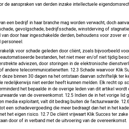
or de aanspraken van derden inzake intellectuele eigendomsrech
 van een bedrijf in haar branche mag worden verwacht, doch aanv
lschade, gevolgschade, bedrijfsschade, winstderving of stagnatie
el van door haar ingeschakelde derden, behoudens voor zover er
d personeel.
akelijk voor schade geleden door cliënt, zoals bijvoorbeeld voor
automatiseerde bestanden, het niet meer en/of niet tijdig beschi
erstrekte adviezen, door storingen in de elektronische dienstver
of andere telecommunicatienetten. 12.3 Schade waarvoor Klik Suc
deze binnen 30 dagen na het ontstaan daarvan schriftelijk ter ke
e redelijkerwijs niet eerder heeft kunnen melden. Elk recht op 
rminderd het bepaalde in de overige leden van dit artikel wordt 
uurwaarde van de overeenkomst. 12.5 Indien de in het vorige li
en media exploitant, valt dit bedrag buiten de factuurwaarde. 12
 tot een schadevergoeding die meer bedraagt dan het in het kad
 het eigen risico. 12.7 De cliënt vrijwaart Klik Succes ter zak
taan door of in verband met de uitvoering van de overeenkomst.