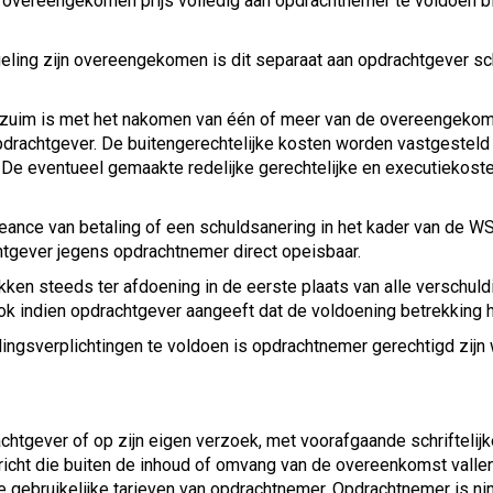
e overeengekomen prijs volledig aan opdrachtnemer te voldoen b
geling zijn overeengekomen is dit separaat aan opdrachtgever schr
erzuim is met het nakomen van één of meer van de overeengekom
opdrachtgever. De buitengerechtelijke kosten worden vastgestel
e eventueel gemaakte redelijke gerechtelijke en executiekoste
surseance van betaling of een schuldsanering in het kader van de
htgever jegens opdrachtnemer direct opeisbaar.
ken steeds ter afdoening in de eerste plaats van alle verschuld
ok indien opdrachtgever aangeeft dat de voldoening betrekking he
alingsverplichtingen te voldoen is opdrachtnemer gerechtigd zij
htgever of op zijn eigen verzoek, met voorafgaande schriftelij
icht die buiten de inhoud of omvang van de overeenkomst valle
gebruikelijke tarieven van opdrachtnemer. Opdrachtnemer is nim