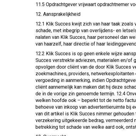
11.5 Opdrachtgever vrijwaart opdrachtnemer vo
12. Aansprakelijkheid
12.1 Klik Succes kwijt zich van haar taak zoals
schade, met inbegrip van overlijdens- en letse
nalaten van Klik Succes, haar personeel dan w
van haarzelf, haar directie of haar leidinggeven
12.2 Klik Succes is op geen enkele wijze aanspr
Succes verstrekte adviezen, materialen en/of ge
opvolgen door cliënt van de door Klik Succes v
zoekmachines, providers, netwerkexploitanten 
vergoeding in aanmerking, indien Opdrachtgever 
cliënt aannemelijk kan maken dat hij deze schad
de in de vorige zin genoemde termijn. 12.4 Onve
welken hoofde ook – beperkt tot de netto fact
behoeve van inkoop van advertentieruimte bij e
van dit artikel is Klik Succes nimmer gehouden
verzekering uitgekeerde bedrag, vermeerderd met
betrekking tot schade van welke aard ook, onts