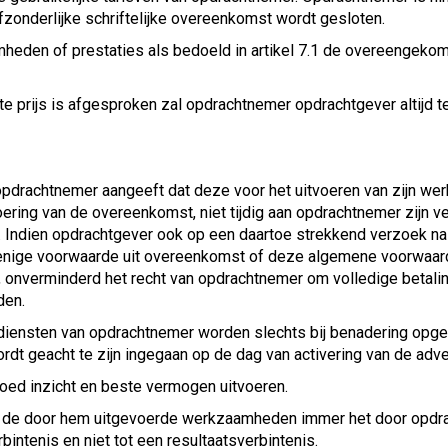
fzonderlijke schriftelijke overeenkomst wordt gesloten.
heden of prestaties als bedoeld in artikel 7.1 de overeengeko
e prijs is afgesproken zal opdrachtnemer opdrachtgever altijd te
opdrachtnemer aangeeft dat deze voor het uitvoeren van zijn we
oering van de overeenkomst, niet tijdig aan opdrachtnemer zijn v
. Indien opdrachtgever ook op een daartoe strekkend verzoek na
 enige voorwaarde uit overeenkomst of deze algemene voorwaard
 onverminderd het recht van opdrachtnemer om volledige betaling
den.
diensten van opdrachtnemer worden slechts bij benadering opgeg
rdt geacht te zijn ingegaan op de dag van activering van de adv
oed inzicht en beste vermogen uitvoeren.
t de door hem uitgevoerde werkzaamheden immer het door opdra
bintenis en niet tot een resultaatsverbintenis.