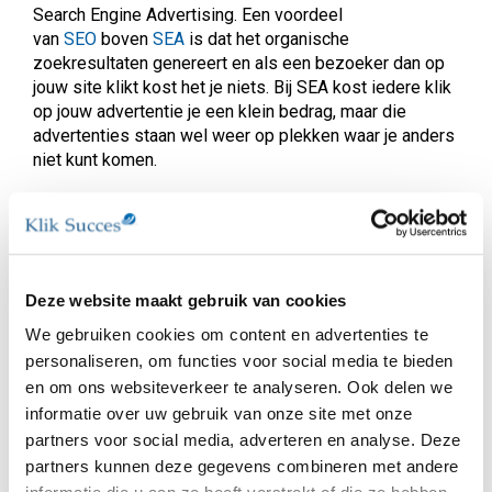
Search Engine Advertising. Een voordeel
van
SEO
boven
SEA
is dat het organische
zoekresultaten genereert en als een bezoeker dan op
jouw site klikt kost het je niets. Bij SEA kost iedere klik
op jouw advertentie je een klein bedrag, maar die
advertenties staan wel weer op plekken waar je anders
niet kunt komen.
Hoe SEO Website
optimalisatie werkt
Het principe achter Search Engine Optimization berust
Deze website maakt gebruik van cookies
op goede vindbaarheid bij zoekmachines, maar ook op
leesbaarheid door bezoekers. Een van de punten hierbij
We gebruiken cookies om content en advertenties te
is het gebruik van paragrafen. Dit vergroot de
personaliseren, om functies voor social media te bieden
leesbaarheid, maar ook voor zoekmachines als Google
en om ons websiteverkeer te analyseren. Ook delen we
is dit een manier om een beeld te krijgen van je
informatie over uw gebruik van onze site met onze
website. Hierbij is het gebruik van de juiste html-tags
partners voor social media, adverteren en analyse. Deze
essentieel. Voor de teksten geldt dat ze voor SEO
partners kunnen deze gegevens combineren met andere
geschreven moeten worden. Hierbij gebruik je de juiste