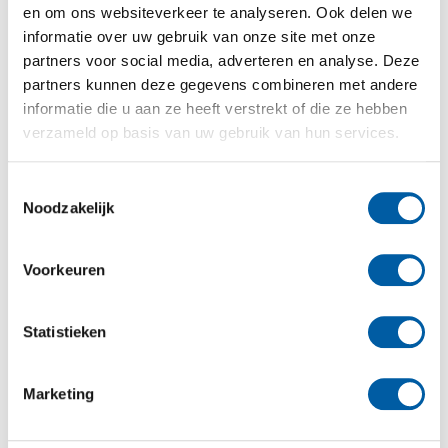
en om ons websiteverkeer te analyseren. Ook delen we
Google Analytics e-commerce instellen.
informatie over uw gebruik van onze site met onze
Stap 1
partners voor social media, adverteren en analyse. Deze
Log in bij Analytics en klik op ‘Beheerder’ (bovenaan
partners kunnen deze gegevens combineren met andere
uw scherm).
informatie die u aan ze heeft verstrekt of die ze hebben
Stap 2
verzameld op basis van uw gebruik van hun services.
Klik onder ‘Weergave’ op ‘E-commerce-instellingen’
(midden rechts in uw scherm).
Toestemmingsselectie
Stap 3
Noodzakelijk
De status staat nu op ‘Uit’. Klik deze aan zodat deze op
‘Aan’ staat en klik op ‘Volgende stap’ en vervolgens op
‘Verzenden’.
Voorkeuren
Vanaf nu worden de verkopen van uw website
geregistreerd.
Statistieken
LET OP: Als u een Google Ads campagne heeft moet u
Marketing
ook de
autocodering instellen
. Alleen als deze
ingeschakeld is kunt u de verkopen via Google Ads
inzien.