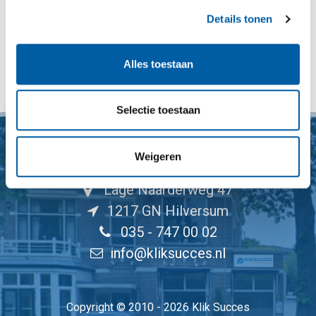
Details tonen
« Retargeting lijst instellen
Alles toestaan
Advertentie komt niet naar voren »
Selectie toestaan
Weigeren
Lage Naarderweg 47
1217 GN Hilversum
035 - 747 00 02
info@kliksucces.nl
Copyright
©
2010 - 2026 Klik Succes