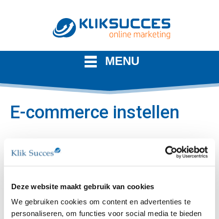
MENU
E-commerce instellen
Inzicht in de verkopen per
kanaal van uw website
Als u een webshop heeft zijn de verkopen per kanaal
Deze website maakt gebruik van cookies
belangrijk. Zo kunt u bepalen welk kanaal en/of
We gebruiken cookies om content en advertenties te
zoekwoorden zorgen voor de beste/meeste
personaliseren, om functies voor social media te bieden
conversie(percentages). Om dit bij te houden kunt u bij