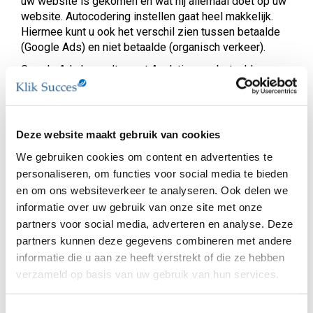
uw website is gekomen en wat hij allemaal doet op uw
website. Autocodering instellen gaat heel makkelijk.
Hiermee kunt u ook het verschil zien tussen betaalde
(Google Ads) en niet betaalde (organisch verkeer).
Google Ads koppelt u met Analytics om betaalde
bezoekers van de organische bezoekers te
onderscheiden. Deze gegevens ziet u in Google
Analytics. Ook kunt u conversies en/of doelen
importeren naar Ads.
Deze website maakt gebruik van cookies
Deze informatie is heel nuttig. U ziet bijvoorbeeld het
We gebruiken cookies om content en advertenties te
verschil (van klikgedrag, bestellingen en duur op uw
personaliseren, om functies voor social media te bieden
website) tussen via Ads en organische bezoekers. Na
en om ons websiteverkeer te analyseren. Ook delen we
het koppelen kunt u exact zien op welk zoekwoord
informatie over uw gebruik van onze site met onze
iemand gezocht heeft voordat hij op uw website is
gekomen en welke stappen hij daarna heeft genomen.
partners voor social media, adverteren en analyse. Deze
partners kunnen deze gegevens combineren met andere
Om het mogelijk te maken dat Analytics de
informatie die u aan ze heeft verstrekt of die ze hebben
Google Ads bezoekers herkent moet autocodering
verzameld op basis van uw gebruik van hun services.
ingesteld worden. Volg onderstaande stappen om
autocodering in te stellen en de koppeling te maken
tussen Ads en Analytics.
Toestemmingsselectie