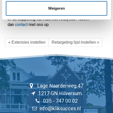
instellen
om de verkopen (per kanaal) bij te houden.
Weigeren
Heeft u vragen over het instellen van de autocodering
of de koppeling van Ads met Analytics? Neem
dan
contact
met ons op.
« Extensies instellen
Retargeting lijst instellen »
Lage Naarderweg 47
1217 GN Hilversum
035 - 747 00 02
info@kliksucces.nl