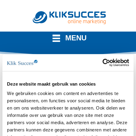
MENU
Inloggen bij Google Ads
Deze website maakt gebruik van cookies
We gebruiken cookies om content en advertenties te
Inloggen en wachtwoord
personaliseren, om functies voor social media te bieden
aanpassen bij Google Ads
en om ons websiteverkeer te analyseren. Ook delen we
Soms krijgen we de vraag hoe u kunt inloggen bij
informatie over uw gebruik van onze site met onze
Google Ads. Men weet de url/pagina dan niet waar u
partners voor social media, adverteren en analyse. Deze
moet inloggen. Om in te loggen bij Google gaat u
partners kunnen deze gegevens combineren met andere
naar
ads.google.com
.