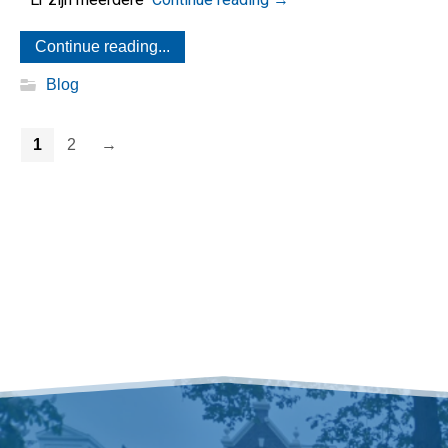
Continue reading...
Blog
1
2
→