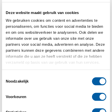
Er zijn meerdere extensies in te stellen. Hieronder
Continue reading
→
Deze website maakt gebruik van cookies
We gebruiken cookies om content en advertenties te
Continue reading...
personaliseren, om functies voor social media te bieden
Blog
en om ons websiteverkeer te analyseren. Ook delen we
informatie over uw gebruik van onze site met onze
Factuur downloaden
partners voor social media, adverteren en analyse. Deze
partners kunnen deze gegevens combineren met andere
2 februari 2024
Mark
informatie die u aan ze heeft verstrekt of die ze hebben
verzameld op basis van uw gebruik van hun services.
Google Ads factuur
Toestemmingsselectie
Noodzakelijk
downloaden
Een veel voorkomende vraag is waar u de factuur van
Google Ads kan vinden en downloaden. Hieronder leest
Voorkeuren
u hoe u de factuur van Google Ads kan vinden.
Als u inlogt bij
ads.google.com
Continue reading
→